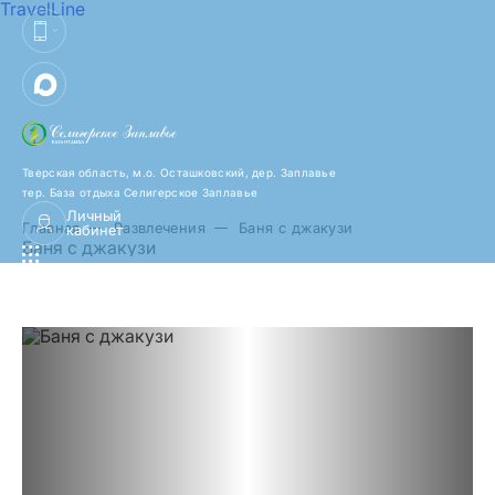
TravelLine
Тверская область, м.о. Осташковский,
дер. Заплавье
тер. База отдыха Селигерское Заплавье
Личный
Главная
Развлечения
Баня с джакузи
кабинет
Баня с джакузи
Предыдущий слайд
Следующий слайд