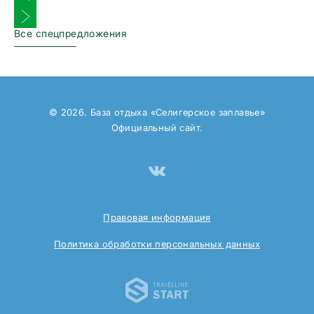
Следующий слайд
Все спецпредложения
© 2026. База отдыха «Селигерское заплавье»
Официальный сайт.
Будущим Мамам
Всем будущим Мамам предоставляется скидка на
проживание 10%.
Правовая информация
Акция действует только на прямые бронирования и не
Политика обработки персональных данных
суммируется с другими акциями и скидочными
программами Базы отдыха.
Travelline 