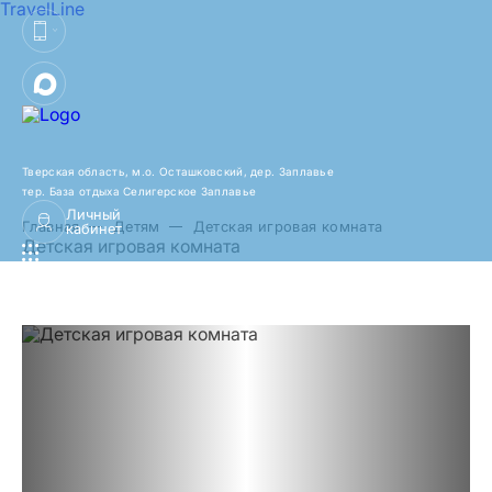
TravelLine
Тверская область, м.о. Осташковский,
дер. Заплавье
тер. База отдыха Селигерское Заплавье
Личный
Главная
Детям
Детская игровая комната
кабинет
Детская игровая комната
Предыдущий слайд
Следующий слайд