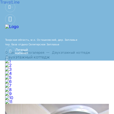
TravelLine
Тверская область, м.о. Осташковский,
дер. Заплавье
тер. База отдыха Селигерское Заплавье
Личный
О нас
Фотогалерея
Двухэтажный коттедж
кабинет
Двухэтажный коттедж